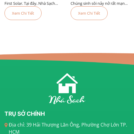
First Solar. Tại đây, Nhà Sạch
Chúng sinh sôi nảy nở rất mạnh
được công nhận là đơn vị cung
vào các mùa mưa và gây ra
Xem Chi Tiết
Xem Chi Tiết
cấp dịch vụ tốt nhất trong năm.
nhiều bệnh nguy hiểm cho con
người trong đó nguy hiểm đặc
biệt đó là bệnh sốt xu
TRỤ SỞ CHÍNH
Địa chỉ: 39 Hải Thượng Lãn Ông, Phường Chợ Lớn TP.
HCM