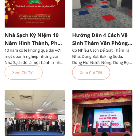
Nhà Sạch Kỷ Niệm 10
Hướng Dẫn 4 Cách Vệ
Năm Hình Thành, Phát
Sinh Thảm Văn Phòng
10 năm có lẽ không quá dài với
Triển Đáng Tự Hào
Có Nhiều Cách Để Giặt Thảm Tại
Đơn Giản, Dễ Làm
một doanh nghiệp nhưng với
Nhà: Dùng Bột Baking Soda,
Nhà Sạch đó là một hành trình
Dùng Hơi Nước Nóng, Dùng Bọt,
đầy tự hào. Chúng tôi...
Dùng Thiết Bị Chuyên Dụng Hoặc
Xem Chi Tiết
Xem Chi Tiết
Thuê Dịch Vụ Vệ Sinh Thảm Văn
Phòng TPHCM