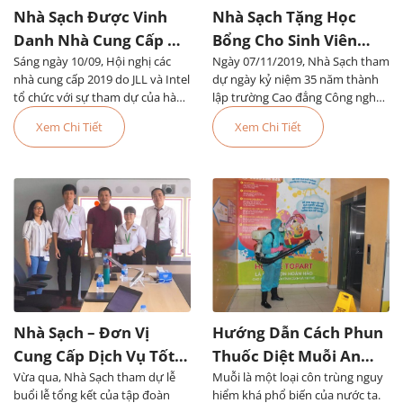
Nhà Sạch Được Vinh
Nhà Sạch Tặng Học
Danh Nhà Cung Cấp Uy
Bổng Cho Sinh Viên
Sáng ngày 10/09, Hội nghị các
Tín Của Tập Đoàn JLL
Ngày 07/11/2019, Nhà Sạch tham
Trường Cao Đẳng Công
nhà cung cấp 2019 do JLL và Intel
dự ngày kỷ niệm 35 năm thành
Nghệ Thủ Đức
tổ chức với sự tham dự của hàng
lập trường Cao đẳng Công nghệ
trăm nhà cung cấp, trong đó có
Thủ Đức và khai giảng năm học
Xem Chi Tiết
Xem Chi Tiết
Nhà Sạch
mới
Nhà Sạch – Đơn Vị
Hướng Dẫn Cách Phun
Cung Cấp Dịch Vụ Tốt
Thuốc Diệt Muỗi An
Vừa qua, Nhà Sạch tham dự lễ
Nhất Tại First Solar
Muỗi là một loại côn trùng nguy
Toàn Và Hiệu Quả
buổi lễ tổng kết của tập đoàn
hiểm khá phổ biến của nước ta.