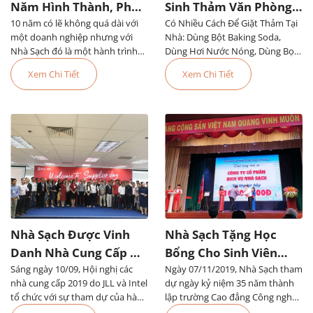
Năm Hình Thành, Phát
Sinh Thảm Văn Phòng
10 năm có lẽ không quá dài với
Triển Đáng Tự Hào
Có Nhiều Cách Để Giặt Thảm Tại
Đơn Giản, Dễ Làm
một doanh nghiệp nhưng với
Nhà: Dùng Bột Baking Soda,
Nhà Sạch đó là một hành trình
Dùng Hơi Nước Nóng, Dùng Bọt,
đầy tự hào. Chúng tôi...
Dùng Thiết Bị Chuyên Dụng Hoặc
Xem Chi Tiết
Xem Chi Tiết
Thuê Dịch Vụ Vệ Sinh Thảm Văn
Phòng TPHCM
Nhà Sạch Được Vinh
Nhà Sạch Tặng Học
Danh Nhà Cung Cấp Uy
Bổng Cho Sinh Viên
Sáng ngày 10/09, Hội nghị các
Tín Của Tập Đoàn JLL
Ngày 07/11/2019, Nhà Sạch tham
Trường Cao Đẳng Công
nhà cung cấp 2019 do JLL và Intel
dự ngày kỷ niệm 35 năm thành
Nghệ Thủ Đức
tổ chức với sự tham dự của hàng
lập trường Cao đẳng Công nghệ
trăm nhà cung cấp, trong đó có
Thủ Đức và khai giảng năm học