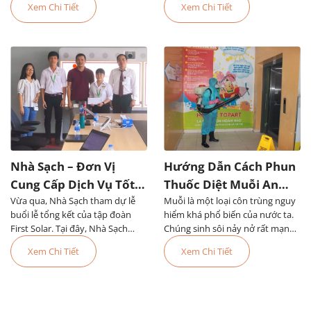
Xem Chi Tiết
Xem Chi Tiết
Nhà Sạch
mới
Nhà Sạch – Đơn Vị
Hướng Dẫn Cách Phun
Cung Cấp Dịch Vụ Tốt
Thuốc Diệt Muỗi An
Vừa qua, Nhà Sạch tham dự lễ
Nhất Tại First Solar
Muỗi là một loại côn trùng nguy
Toàn Và Hiệu Quả
buổi lễ tổng kết của tập đoàn
hiểm khá phổ biến của nước ta.
First Solar. Tại đây, Nhà Sạch
Chúng sinh sôi nảy nở rất mạnh
được công nhận là đơn vị cung
vào các mùa mưa và gây ra
Xem Chi Tiết
Xem Chi Tiết
cấp dịch vụ tốt nhất trong năm.
nhiều bệnh nguy hiểm cho con
người trong đó nguy hiểm đặc
biệt đó là bệnh sốt xu