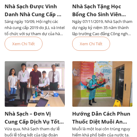
Nhà Sạch Được Vinh
Nhà Sạch Tặng Học
Danh Nhà Cung Cấp Uy
Bổng Cho Sinh Viên
Sáng ngày 10/09, Hội nghị các
Tín Của Tập Đoàn JLL
Ngày 07/11/2019, Nhà Sạch tham
Trường Cao Đẳng Công
nhà cung cấp 2019 do JLL và Intel
dự ngày kỷ niệm 35 năm thành
Nghệ Thủ Đức
tổ chức với sự tham dự của hàng
lập trường Cao đẳng Công nghệ
trăm nhà cung cấp, trong đó có
Thủ Đức và khai giảng năm học
Xem Chi Tiết
Xem Chi Tiết
Nhà Sạch
mới
Nhà Sạch – Đơn Vị
Hướng Dẫn Cách Phun
Cung Cấp Dịch Vụ Tốt
Thuốc Diệt Muỗi An
Vừa qua, Nhà Sạch tham dự lễ
Nhất Tại First Solar
Muỗi là một loại côn trùng nguy
Toàn Và Hiệu Quả
buổi lễ tổng kết của tập đoàn
hiểm khá phổ biến của nước ta.