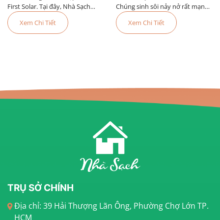
First Solar. Tại đây, Nhà Sạch
Chúng sinh sôi nảy nở rất mạnh
được công nhận là đơn vị cung
vào các mùa mưa và gây ra
Xem Chi Tiết
Xem Chi Tiết
cấp dịch vụ tốt nhất trong năm.
nhiều bệnh nguy hiểm cho con
người trong đó nguy hiểm đặc
biệt đó là bệnh sốt xu
TRỤ SỞ CHÍNH
Địa chỉ: 39 Hải Thượng Lãn Ông, Phường Chợ Lớn TP.
HCM