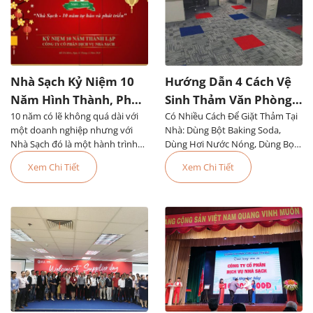
Nhà Sạch Kỷ Niệm 10
Hướng Dẫn 4 Cách Vệ
Năm Hình Thành, Phát
Sinh Thảm Văn Phòng
10 năm có lẽ không quá dài với
Triển Đáng Tự Hào
Có Nhiều Cách Để Giặt Thảm Tại
Đơn Giản, Dễ Làm
một doanh nghiệp nhưng với
Nhà: Dùng Bột Baking Soda,
Nhà Sạch đó là một hành trình
Dùng Hơi Nước Nóng, Dùng Bọt,
đầy tự hào. Chúng tôi...
Dùng Thiết Bị Chuyên Dụng Hoặc
Xem Chi Tiết
Xem Chi Tiết
Thuê Dịch Vụ Vệ Sinh Thảm Văn
Phòng TPHCM