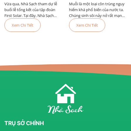
Vừa qua, Nhà Sạch tham dự lễ
Nhất Tại First Solar
Muỗi là một loại côn trùng nguy
Toàn Và Hiệu Quả
buổi lễ tổng kết của tập đoàn
hiểm khá phổ biến của nước ta.
First Solar. Tại đây, Nhà Sạch
Chúng sinh sôi nảy nở rất mạnh
được công nhận là đơn vị cung
vào các mùa mưa và gây ra
Xem Chi Tiết
Xem Chi Tiết
cấp dịch vụ tốt nhất trong năm.
nhiều bệnh nguy hiểm cho con
người trong đó nguy hiểm đặc
biệt đó là bệnh sốt xu
TRỤ SỞ CHÍNH