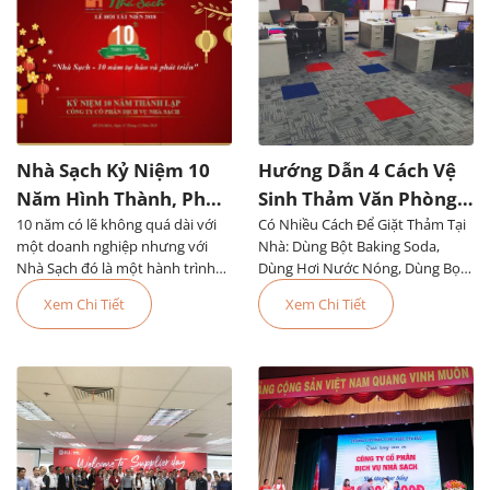
Nhà Sạch Kỷ Niệm 10
Hướng Dẫn 4 Cách Vệ
Năm Hình Thành, Phát
Sinh Thảm Văn Phòng
10 năm có lẽ không quá dài với
Triển Đáng Tự Hào
Có Nhiều Cách Để Giặt Thảm Tại
Đơn Giản, Dễ Làm
một doanh nghiệp nhưng với
Nhà: Dùng Bột Baking Soda,
Nhà Sạch đó là một hành trình
Dùng Hơi Nước Nóng, Dùng Bọt,
đầy tự hào. Chúng tôi...
Dùng Thiết Bị Chuyên Dụng Hoặc
Xem Chi Tiết
Xem Chi Tiết
Thuê Dịch Vụ Vệ Sinh Thảm Văn
Phòng TPHCM