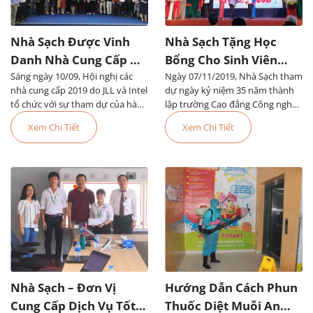
Nhà Sạch Được Vinh
Nhà Sạch Tặng Học
Danh Nhà Cung Cấp Uy
Bổng Cho Sinh Viên
Sáng ngày 10/09, Hội nghị các
Tín Của Tập Đoàn JLL
Ngày 07/11/2019, Nhà Sạch tham
Trường Cao Đẳng Công
nhà cung cấp 2019 do JLL và Intel
dự ngày kỷ niệm 35 năm thành
Nghệ Thủ Đức
tổ chức với sự tham dự của hàng
lập trường Cao đẳng Công nghệ
trăm nhà cung cấp, trong đó có
Thủ Đức và khai giảng năm học
Xem Chi Tiết
Xem Chi Tiết
Nhà Sạch
mới
Nhà Sạch – Đơn Vị
Hướng Dẫn Cách Phun
Cung Cấp Dịch Vụ Tốt
Thuốc Diệt Muỗi An