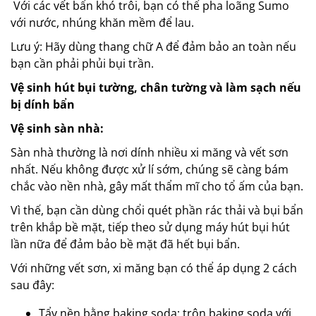
Với các vết bẩn khó trôi, bạn có thể pha loãng Sumo
với nước, nhúng khăn mềm để lau.
Lưu ý: Hãy dùng thang chữ A để đảm bảo an toàn nếu
bạn cần phải phủi bụi trần.
Vệ sinh hút bụi tường, chân tường và làm sạch nếu
bị dính bẩn
Vệ sinh sàn nhà:
Sàn nhà thường là nơi dính nhiều xi măng và vết sơn
nhất. Nếu không được xử lí sớm, chúng sẽ càng bám
chắc vào nền nhà, gây mất thẩm mĩ cho tổ ấm của bạn.
Vì thế, bạn cần dùng chổi quét phần rác thải và bụi bẩn
trên khắp bề mặt, tiếp theo sử dụng máy hút bụi hút
lần nữa để đảm bảo bề mặt đã hết bụi bẩn.
Với những vết sơn, xi măng bạn có thể áp dụng 2 cách
sau đây:
Tẩy nền bằng baking soda: trộn baking soda với