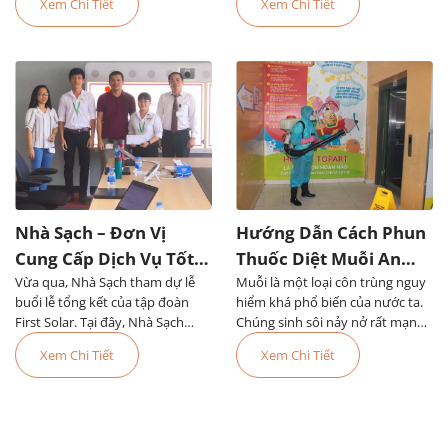
Xem Chi Tiết
Xem Chi Tiết
Nhà Sạch
mới
Nhà Sạch – Đơn Vị
Hướng Dẫn Cách Phun
Cung Cấp Dịch Vụ Tốt
Thuốc Diệt Muỗi An
Vừa qua, Nhà Sạch tham dự lễ
Nhất Tại First Solar
Muỗi là một loại côn trùng nguy
Toàn Và Hiệu Quả
buổi lễ tổng kết của tập đoàn
hiểm khá phổ biến của nước ta.
First Solar. Tại đây, Nhà Sạch
Chúng sinh sôi nảy nở rất mạnh
được công nhận là đơn vị cung
vào các mùa mưa và gây ra
Xem Chi Tiết
Xem Chi Tiết
cấp dịch vụ tốt nhất trong năm.
nhiều bệnh nguy hiểm cho con
người trong đó nguy hiểm đặc
biệt đó là bệnh sốt xu