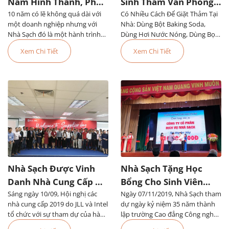
Năm Hình Thành, Phát
Sinh Thảm Văn Phòng
10 năm có lẽ không quá dài với
Triển Đáng Tự Hào
Có Nhiều Cách Để Giặt Thảm Tại
Đơn Giản, Dễ Làm
một doanh nghiệp nhưng với
Nhà: Dùng Bột Baking Soda,
Nhà Sạch đó là một hành trình
Dùng Hơi Nước Nóng, Dùng Bọt,
đầy tự hào. Chúng tôi...
Dùng Thiết Bị Chuyên Dụng Hoặc
Xem Chi Tiết
Xem Chi Tiết
Thuê Dịch Vụ Vệ Sinh Thảm Văn
Phòng TPHCM
Nhà Sạch Được Vinh
Nhà Sạch Tặng Học
Danh Nhà Cung Cấp Uy
Bổng Cho Sinh Viên
Sáng ngày 10/09, Hội nghị các
Tín Của Tập Đoàn JLL
Ngày 07/11/2019, Nhà Sạch tham
Trường Cao Đẳng Công
nhà cung cấp 2019 do JLL và Intel
dự ngày kỷ niệm 35 năm thành
Nghệ Thủ Đức
tổ chức với sự tham dự của hàng
lập trường Cao đẳng Công nghệ
trăm nhà cung cấp, trong đó có
Thủ Đức và khai giảng năm học