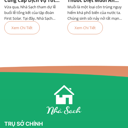
Cung Cấp Dịch Vụ Tốt
Thuốc Diệt Muỗi An
Vừa qua, Nhà Sạch tham dự lễ
Nhất Tại First Solar
Muỗi là một loại côn trùng nguy
Toàn Và Hiệu Quả
buổi lễ tổng kết của tập đoàn
hiểm khá phổ biến của nước ta.
First Solar. Tại đây, Nhà Sạch
Chúng sinh sôi nảy nở rất mạnh
được công nhận là đơn vị cung
vào các mùa mưa và gây ra
Xem Chi Tiết
Xem Chi Tiết
cấp dịch vụ tốt nhất trong năm.
nhiều bệnh nguy hiểm cho con
người trong đó nguy hiểm đặc
biệt đó là bệnh sốt xu
TRỤ SỞ CHÍNH