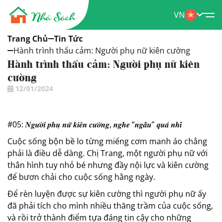
VN
Trang Chủ
Tin Tức
Hành trình thấu cảm: Người phụ nữ kiên cường
Hành trình thấu cảm: Người phụ nữ kiên
cường
12/01/2024
#05: 𝑵𝒈𝒖̛𝒐̛̀𝒊 𝒑𝒉𝒖̣ 𝒏𝒖̛̃ 𝒌𝒊𝒆̂𝒏 𝒄𝒖̛𝒐̛̀𝒏𝒈, 𝒏𝒈𝒉𝒆 “𝒏𝒈𝒂̂̀𝒖” 𝒒𝒖𝒂́ 𝒏𝒉𝒊̉
Cuộc sống bộn bề lo từng miếng cơm manh áo chẳng
phải là điều dễ dàng. Chị Trang, một người phụ nữ với
thân hình tuy nhỏ bé nhưng đầy nội lực và kiên cường
để bươn chải cho cuộc sống hằng ngày.
Để
rèn luyện được sự kiên cường thì người phụ nữ ấy
đã phải tích cho mình nhiều thăng trầm của cuộc sống,
và rồi trở thành điểm tựa đáng tin cậy cho những