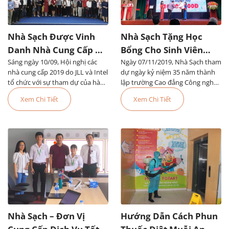
Nhà Sạch Được Vinh
Nhà Sạch Tặng Học
Danh Nhà Cung Cấp Uy
Bổng Cho Sinh Viên
Sáng ngày 10/09, Hội nghị các
Tín Của Tập Đoàn JLL
Ngày 07/11/2019, Nhà Sạch tham
Trường Cao Đẳng Công
nhà cung cấp 2019 do JLL và Intel
dự ngày kỷ niệm 35 năm thành
Nghệ Thủ Đức
tổ chức với sự tham dự của hàng
lập trường Cao đẳng Công nghệ
trăm nhà cung cấp, trong đó có
Thủ Đức và khai giảng năm học
Xem Chi Tiết
Xem Chi Tiết
Nhà Sạch
mới
Nhà Sạch – Đơn Vị
Hướng Dẫn Cách Phun