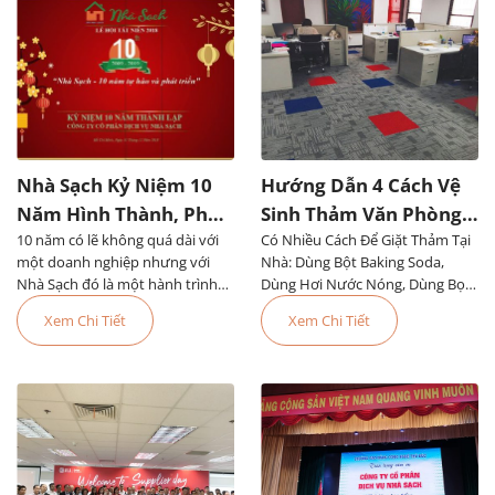
Nhà Sạch Kỷ Niệm 10
Hướng Dẫn 4 Cách Vệ
Năm Hình Thành, Phát
Sinh Thảm Văn Phòng
10 năm có lẽ không quá dài với
Triển Đáng Tự Hào
Có Nhiều Cách Để Giặt Thảm Tại
Đơn Giản, Dễ Làm
một doanh nghiệp nhưng với
Nhà: Dùng Bột Baking Soda,
Nhà Sạch đó là một hành trình
Dùng Hơi Nước Nóng, Dùng Bọt,
đầy tự hào. Chúng tôi...
Dùng Thiết Bị Chuyên Dụng Hoặc
Xem Chi Tiết
Xem Chi Tiết
Thuê Dịch Vụ Vệ Sinh Thảm Văn
Phòng TPHCM