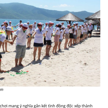
ằm
 chơi mang ý nghĩa gắn kết tình đồng đội: xếp thành