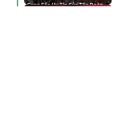
Cung Cấp Uy Tín Của Tập Đoàn
JLL
Nhà Sạch Tặng Học Bổng Cho
Sinh Viên Trường Cao Đẳng
Công Nghệ Thủ Đức
Nhà Sạch – Đơn Vị Cung Cấp
Dịch Vụ Tốt Nhất Tại First Solar