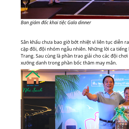
Ban giám đốc khai tiệc Gala dinner
Sân khấu chưa bao giờ bớt nhiệt vì liên tục diễn r
cặp đôi, đội nhóm ngẫu nhiên. Những lời ca tiếng
Trang. Sau cùng là phần trao giải cho các đội ch
xướng danh trong phần bốc thăm may mắn.