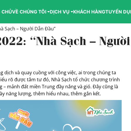
 CHỦ
VỀ CHÚNG TÔI
DỊCH VỤ
KHÁCH HÀNG
TUYỂN DỤ
hà Sạch – Người Dẫn Đầu”
2022: “Nhà Sạch – Ngườ
g dịch và quay cuồng với công việc, ai trong chúng ta
iểu rõ được tâm tư đó, Nhà Sạch tổ chức chương trình
ng – mảnh đất miền Trung đầy nắng và gió. Đây cũng là
đầy năng lượng, thêm hiểu nhau, thêm gắn kết.