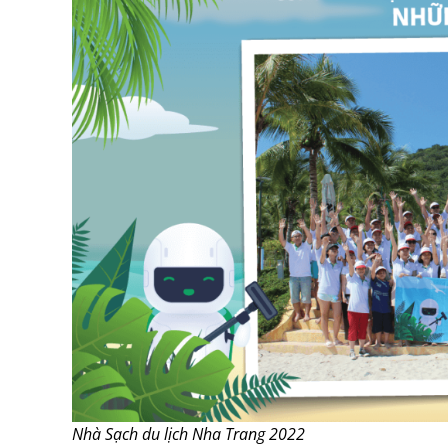
Nhà Sạch du lịch Nha Trang 2022