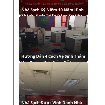
Nhà Sạch Kỷ Niệm 10 Năm Hình
Thành, Phát Triển Đáng Tự Hào
Hướng Dẫn 4 Cách Vệ Sinh Thảm
Văn Phòng Đơn Giản, Dễ Làm
Nhà Sạch Được Vinh Danh Nhà