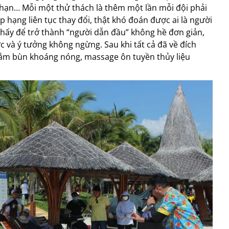
i hạn… Mỗi một thử thách là thêm một lần mỗi đội phải
 hạng liên tục thay đổi, thật khó đoán được ai là người
 thấy để trở thành “người dẫn đầu” không hề đơn giản,
thức và ý tưởng không ngừng. Sau khi tất cả đã về đích
g tắm bùn khoáng nóng, massage ôn tuyền thủy liệu