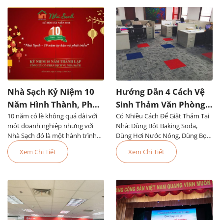
Nhà Sạch Kỷ Niệm 10
Hướng Dẫn 4 Cách Vệ
Năm Hình Thành, Phát
Sinh Thảm Văn Phòng
10 năm có lẽ không quá dài với
Triển Đáng Tự Hào
Có Nhiều Cách Để Giặt Thảm Tại
Đơn Giản, Dễ Làm
một doanh nghiệp nhưng với
Nhà: Dùng Bột Baking Soda,
Nhà Sạch đó là một hành trình
Dùng Hơi Nước Nóng, Dùng Bọt,
đầy tự hào. Chúng tôi...
Dùng Thiết Bị Chuyên Dụng Hoặc
Xem Chi Tiết
Xem Chi Tiết
Thuê Dịch Vụ Vệ Sinh Thảm Văn
Phòng TPHCM