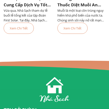
Cung Cấp Dịch Vụ Tốt
Thuốc Diệt Muỗi An
Vừa qua, Nhà Sạch tham dự lễ
Nhất Tại First Solar
Muỗi là một loại côn trùng nguy
Toàn Và Hiệu Quả
buổi lễ tổng kết của tập đoàn
hiểm khá phổ biến của nước ta.
First Solar. Tại đây, Nhà Sạch
Chúng sinh sôi nảy nở rất mạnh
được công nhận là đơn vị cung
vào các mùa mưa và gây ra
Xem Chi Tiết
Xem Chi Tiết
cấp dịch vụ tốt nhất trong năm.
nhiều bệnh nguy hiểm cho con
người trong đó nguy hiểm đặc
biệt đó là bệnh sốt xu