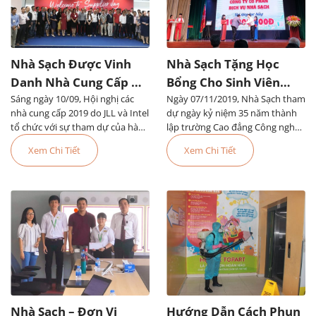
Nhà Sạch Được Vinh
Nhà Sạch Tặng Học
Danh Nhà Cung Cấp Uy
Bổng Cho Sinh Viên
Sáng ngày 10/09, Hội nghị các
Tín Của Tập Đoàn JLL
Ngày 07/11/2019, Nhà Sạch tham
Trường Cao Đẳng Công
nhà cung cấp 2019 do JLL và Intel
dự ngày kỷ niệm 35 năm thành
Nghệ Thủ Đức
tổ chức với sự tham dự của hàng
lập trường Cao đẳng Công nghệ
trăm nhà cung cấp, trong đó có
Thủ Đức và khai giảng năm học
Xem Chi Tiết
Xem Chi Tiết
Nhà Sạch
mới
Nhà Sạch – Đơn Vị
Hướng Dẫn Cách Phun