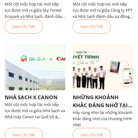
Một cột mốc hợp tác mới tiếp
Một cột mốc hợp tác mới tiếp
tục được mở ra giữa Sky Forest
tục được mở ra giữa Công ty FPT
Ecopark và Nhà Sạch, đánh dấu
và Nhà Sạch đánh dấu sự đồng
hành trình đồng hành hướng
hành của hai doanh nghiệp cùng
Xem Chi Tiết
Xem Chi Tiết
đến không gian sống hiện đại,
theo đuổi những tiêu chuẩn vận
xanh sạch và đẳng cấp dành cho
hành hiện đại, chuyên nghiệp và
cư dân. Sky Forest Ecopark là dự
bền vững. Nhà Sạch hiểu rằng,
án căn hộ nổi bật với định hướng
đối với một tập đoàn công nghệ
kiến tạo […]
tiên phong […]
NHÀ SẠCH X CANON
NHỮNG KHOẢNH
Một cột mốc hợp tác mới tiếp
KHẮC ĐÁNG NHỚ TẠI
tục được mở ra giữa Nhà Sạch và
Hãy cùng nhìn lại những khoảnh
CUỘC THI THUYẾT
Nhà máy Canon tại Quế Võ &
khắc đáng nhớ của chương trình
TRÌNH “NHÀ SẠCH VÀ
Tiên Sơn đánh dấu hành trình
nhé!
TÔI”
đồng hành hướng đến môi
Xem Chi Tiết
Xem Chi Tiết
trường làm việc chuyên nghiệp,