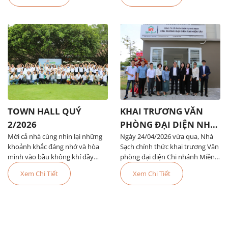
hiện đại và phát triển bền vững.
Là thương hiệu toàn cầu trong
lĩnh vực công nghệ […]
TOWN HALL QUÝ
KHAI TRƯƠNG VĂN
2/2026
PHÒNG ĐẠI DIỆN NHÀ
Mời cả nhà cùng nhìn lại những
Ngày 24/04/2026 vừa qua, Nhà
SẠCH MIỀN TÂY
khoảnh khắc đáng nhớ và hòa
Sạch chính thức khai trương Văn
mình vào bầu không khí đầy
phòng đại diện Chi nhánh Miền
năng lượng của Town Hall Quý 2
Tây - đánh dấu một bước tiến
Xem Chi Tiết
Xem Chi Tiết
nhé!
quan trọng trong hành trình mở
rộng và phát triển hệ thống trên
toàn quốc.