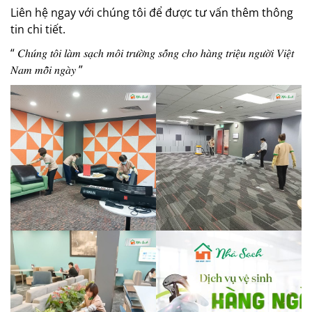
Liên hệ ngay với chúng tôi để được tư vấn thêm thông
tin chi tiết.
“ 𝐶ℎ𝑢́𝑛𝑔 𝑡𝑜̂𝑖 𝑙𝑎̀𝑚 𝑠𝑎̣𝑐ℎ 𝑚𝑜̂𝑖 𝑡𝑟𝑢̛𝑜̛̀𝑛𝑔 𝑠𝑜̂́𝑛𝑔 𝑐ℎ𝑜 ℎ𝑎̀𝑛𝑔 𝑡𝑟𝑖𝑒̣̂𝑢 𝑛𝑔𝑢̛𝑜̛̀𝑖 𝑉𝑖𝑒̣̂𝑡
𝑁𝑎𝑚 𝑚𝑜̂̃𝑖 𝑛𝑔𝑎̀𝑦 ”