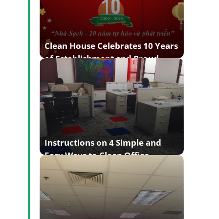
Clean House Celebrates 10 Years
of Establishment and Proud
Development
Instructions on 4 Simple and
Easy Ways to Clean Office
Carpets