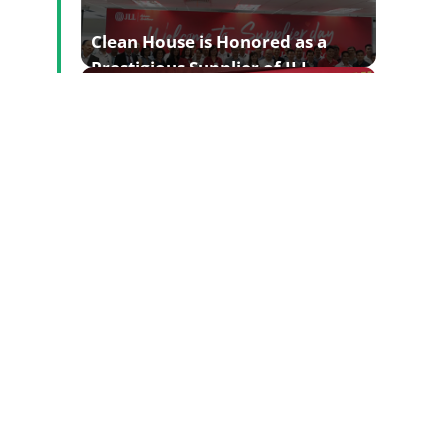
Clean House is Honored as a
Prestigious Supplier of JLL
Group
Clean House Offers Scholarships
to Students of Thu Duc College
of Technology
Clean House – The Best Service