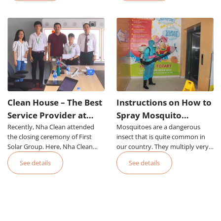
Nha Clean
Clean House – The Best
Instructions on How to
Service Provider at
Spray Mosquito
Recently, Nha Clean attended
First Solar
Mosquitoes are a dangerous
Repellent Safely and
the closing ceremony of First
insect that is quite common in
Effectively
Solar Group. Here, Nha Clean
our country. They multiply very
was recognized as the best
strongly in the rainy seasons and
See details
See details
service provider of the year.
cause many dangerous diseases
for humans, of which the most
dangerous is penny fever.