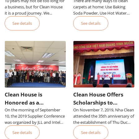
10 years may not be too long for
Establishment and
There are many ways to clean
to Clean Office Carpets
a business, but for Clean House
carpets at home: Use Baking
Proud Development
it is a proud journey. We...
Soda Powder, Use Hot Water
Steam, Use Foam, Use
See details
See details
Specialized Equipment Or Hire
an Office Carpet Cleaning Service
in HCMC
Clean House is
Clean House Offers
Honored as a
Scholarships to
On the morning of September
Prestigious Supplier of
On November 7, 2019, Nha Clean
Students of Thu Duc
10, the 2019 Supplier Conference
attended the 35th anniversary of
JLL Group
College of Technology
was organized by JLL and Intel
the establishment of Thu Duc
with the participation of
College of Technology and the
See details
See details
hundreds of suppliers, including
opening of the new school year