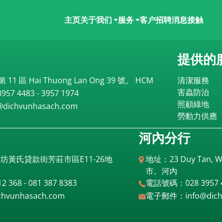
主页
关于我们
服务
客户
招聘
消息
接触
提供的
1 區 Hai Thuong Lan Ong 39 號。 HCM
清潔服務
害蟲防治
7 4483 - 3957 1974
照顧綠地
ichvunhasach.com
勞動力供應
河內分行
黃氏貸款街芳莊市區E11-26地
地址：23 Duy Tan, W
市。河內
368 - 081 387 8383
電話號碼：028 3957 44
vunhasach.com
電子郵件：info@dichv