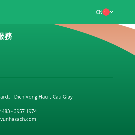
CN
服務
ard。 Dich Vong Hau，Cau Giay
83 - 3957 1974
unhasach.com